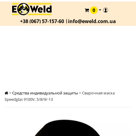
0
КАТАЛОГ
+38 (067) 57-157-60 |
info@eweld.com.ua
О
КОМПАНИИ
СТАТЬИ
СВАРОЧНАЯ МАСКА SPEEDGLAS 9100V,
5/8/9/-13
АКЦИИ
ОПЛАТА
И
ДОСТАВКА
КОНТАКТЫ
>
Средства индивидуальной защиты
>
Сварочная маска
Speedglas 9100V, 5/8/9/-13