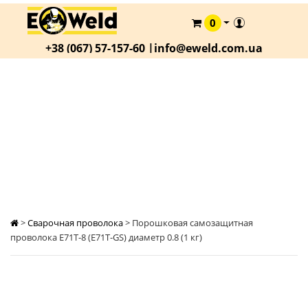
0
КАТАЛОГ
+38 (067) 57-157-60 |
info@eweld.com.ua
О
КОМПАНИИ
СТАТЬИ
ПОРОШКОВАЯ САМОЗАЩИТНАЯ
ПРОВОЛОКА E71T-8 (E71T-GS) ДИАМЕТР 0.8 (1
АКЦИИ
КГ)
ОПЛАТА
И
ДОСТАВКА
КОНТАКТЫ
>
Сварочная проволока
>
Порошковая самозащитная
проволока E71T-8 (E71T-GS) диаметр 0.8 (1 кг)