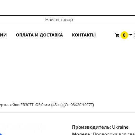
ЦИИ
ОПЛАТА И ДОСТАВКА
КОНТАКТЫ
0
 ER307TI Ø3,0 ММ (45 КГ) (СВ-08Х20Н9Г7Т)
ржавейки ER307Ti Ø3,0 мм (45 кг) (Св-08Х20Н9Г7Т)
Производитель:
Ukraine
Модель:
Проволока для свар