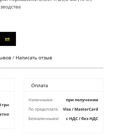
изводства
зывов
/
Написать отзыв
Оплата
Наличными:
при получении
0 грн
По предоплате:
Visa / MasterCard
атно
Безналичными:
с НДС / без НДС