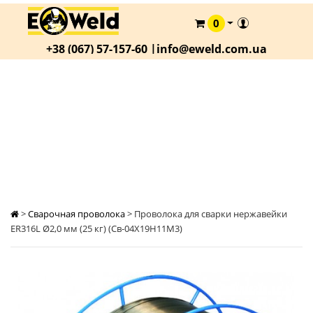
0
КАТАЛОГ
+38 (067) 57-157-60 |
info@eweld.com.ua
О
КОМПАНИИ
СТАТЬИ
ПРОВОЛОКА ДЛЯ СВАРКИ НЕРЖАВЕЙКИ
ER316L Ø2,0 ММ (25 КГ) (СВ-04Х19Н11М3)
АКЦИИ
ОПЛАТА
И
ДОСТАВКА
КОНТАКТЫ
>
Сварочная проволока
>
Проволока для сварки нержавейки
ER316L Ø2,0 мм (25 кг) (Св-04Х19Н11М3)