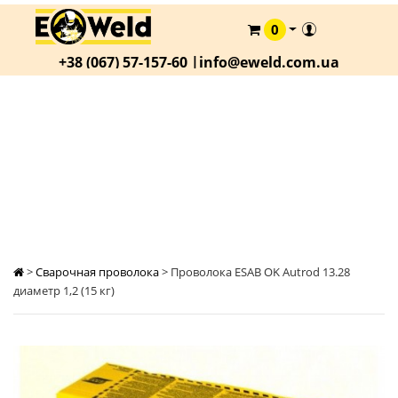
0
КАТАЛОГ
+38 (067) 57-157-60 |
info@eweld.com.ua
О
КОМПАНИИ
СТАТЬИ
ПРОВОЛОКА ESAB OK AUTROD 13.28
ДИАМЕТР 1,2 (15 КГ)
АКЦИИ
ОПЛАТА
И
ДОСТАВКА
КОНТАКТЫ
>
Сварочная проволока
>
Проволока ESAB OK Autrod 13.28
диаметр 1,2 (15 кг)