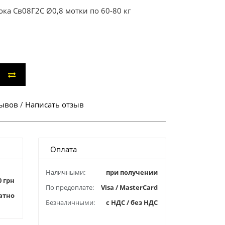
ка Св08Г2С Ø0,8 мотки по 60-80 кг
зывов
/
Написать отзыв
Оплата
Наличными:
при получении
0 грн
По предоплате:
Visa / MasterCard
атно
Безналичными:
с НДС / без НДС