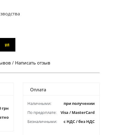
изводства
зывов
/
Написать отзыв
Оплата
Наличными:
при получении
0 грн
По предоплате:
Visa / MasterCard
атно
Безналичными:
с НДС / без НДС