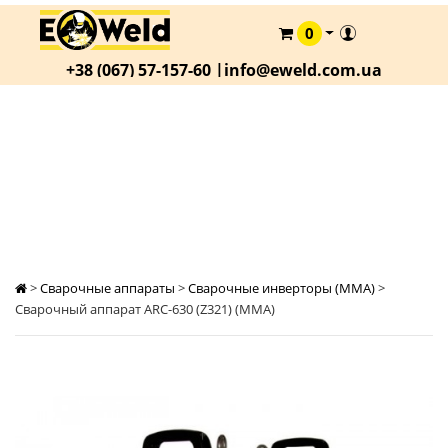
0
КАТАЛОГ
+38 (067) 57-157-60 |
info@eweld.com.ua
О
КОМПАНИИ
СТАТЬИ
СВАРОЧНЫЙ АППАРАТ ARC-630 (Z321) (MMA)
АКЦИИ
ОПЛАТА
И
ДОСТАВКА
>
Сварочные аппараты
>
Сварочные инверторы (MMA)
>
КОНТАКТЫ
Сварочный аппарат ARC-630 (Z321) (MMA)