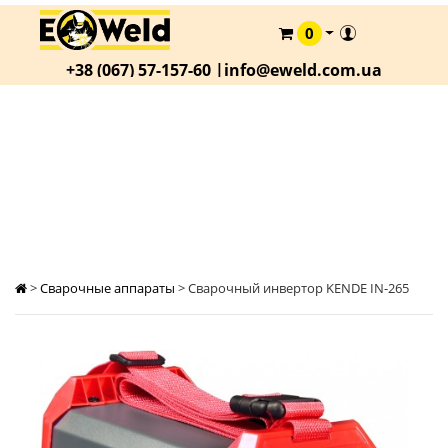
0
КАТАЛОГ
+38 (067) 57-157-60 |
info@eweld.com.ua
О
КОМПАНИИ
СТАТЬИ
СВАРОЧНЫЙ ИНВЕРТОР KENDE IN-265
АКЦИИ
ОПЛАТА
И
ДОСТАВКА
>
Сварочные аппараты
>
Сварочный инвертор KENDE IN-265
КОНТАКТЫ