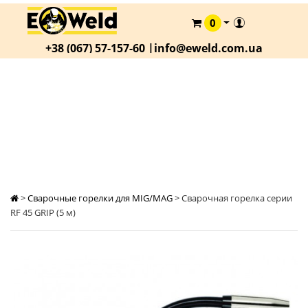
0
КАТАЛОГ
+38 (067) 57-157-60 |
info@eweld.com.ua
О
КОМПАНИИ
СТАТЬИ
СВАРОЧНАЯ ГОРЕЛКА СЕРИИ RF 45 GRIP (5 М)
АКЦИИ
ОПЛАТА
И
ДОСТАВКА
>
Сварочные горелки для MIG/MAG
>
Сварочная горелка серии
КОНТАКТЫ
RF 45 GRIP (5 м)