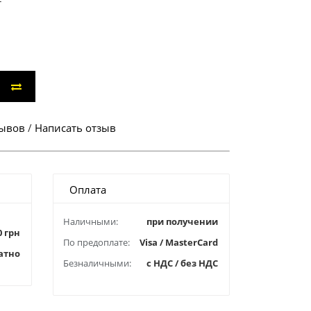
зывов
/
Написать отзыв
Оплата
Наличными:
при получении
0 грн
По предоплате:
Visa / MasterCard
атно
Безналичными:
с НДС / без НДС