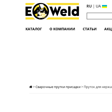
RU
|
UA
КАТАЛОГ
О КОМПАНИИ
СТАТЬИ
АК
ПРУТОК ДЛЯ НЕРЖАВЕЙКИ ER309LSI 
>
Сварочные прутки присадки
>
Пруток для нержав