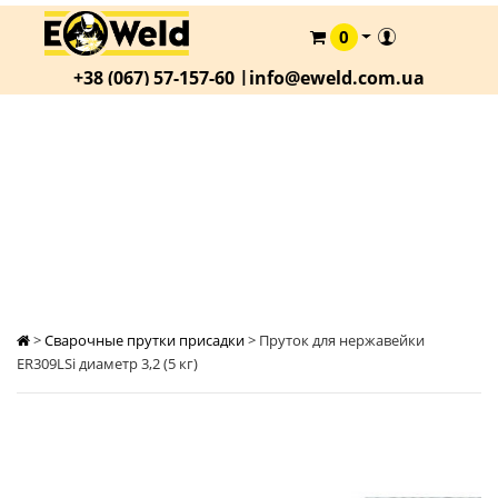
0
КАТАЛОГ
+38 (067) 57-157-60 |
info@eweld.com.ua
О
КОМПАНИИ
СТАТЬИ
ПРУТОК ДЛЯ НЕРЖАВЕЙКИ ER309LSI
ДИАМЕТР 3,2 (5 КГ)
АКЦИИ
ОПЛАТА
И
ДОСТАВКА
КОНТАКТЫ
>
Сварочные прутки присадки
>
Пруток для нержавейки
ER309LSi диаметр 3,2 (5 кг)