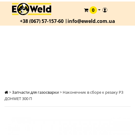
0
КАТАЛОГ
+38 (067) 57-157-60 |
info@eweld.com.ua
О
КОМПАНИИ
СТАТЬИ
НАКОНЕЧНИК В СБОРЕ К РЕЗАКУ Р3 ДОНМЕТ
300 П
АКЦИИ
ОПЛАТА
И
ДОСТАВКА
КОНТАКТЫ
>
Запчасти для газосварки
>
Наконечник в сборе к резаку Р3
ДОНМЕТ 300 П