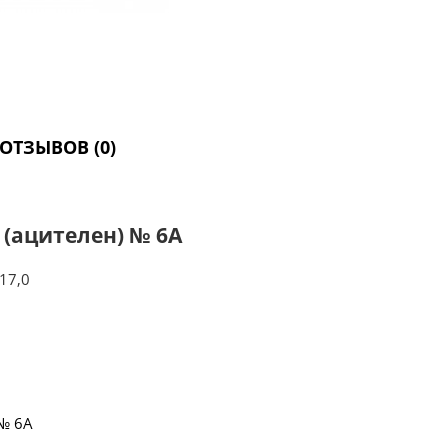
ОТЗЫВОВ (0)
 (ацителен) № 6А
17,0
 № 6А