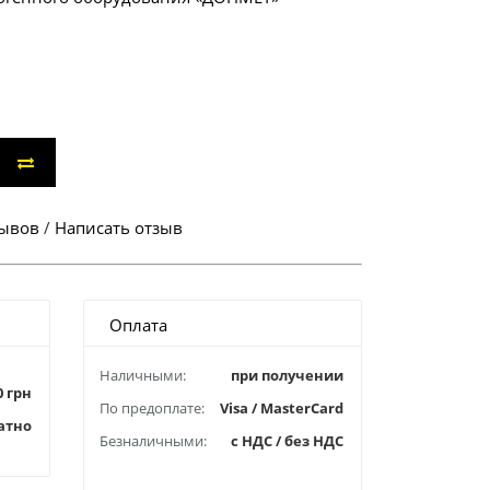
зывов
/
Написать отзыв
Оплата
Наличными:
при получении
0 грн
По предоплате:
Visa / MasterCard
атно
Безналичными:
с НДС / без НДС